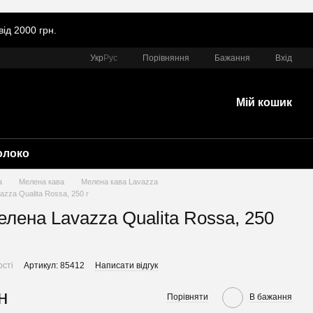
ід 2000 грн.
Порівняння
Укр
Рус
Бажання
Вхід
Мій кошик
олоко
а
Мелена кава
Мелена кава Lavazza
zza Qualita Rossa, 250 г
елена Lavazza Qualita Rossa, 250
ості
Артикул: 85412
Написати відгук
н
Порівняти
В бажання