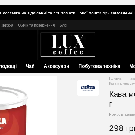
 доставка на відділенні та поштомати Нової пошти при замовленні в
 знижка
Обмін та повернення
Блог
лодощі
Чай
Аксесуари
Побутова техніка
М
Головна
Кав
Кава мелена Lava
Кава м
г
Немає в наявн
298 гр