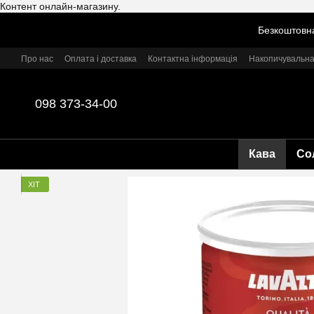
Контент онлайн-магазину.
Перейти до основного контенту
Безкоштовна
Про нас
Оплата і доставка
Контактна інформація
Накопичувальна
098 373-34-00
Кава
Со
ХІТ