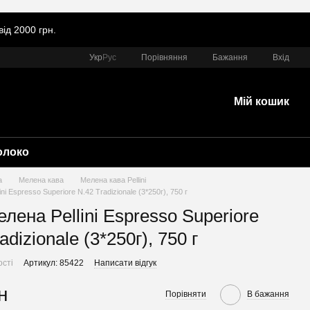
ід 2000 грн.
Порівняння
Укр
Рус
Бажання
Вхід
Мій кошик
олоко
а
Мелена кава
Мелена кава Pellini
ni Espresso Superiore N.42 Tradizionale (3*250г), 750 г
лена Pellini Espresso Superiore
adizionale (3*250г), 750 г
ості
Артикул: 85422
Написати відгук
н
Порівняти
В бажання