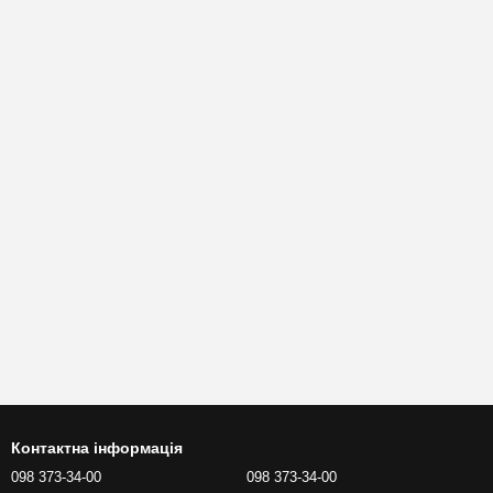
Контактна інформація
098 373-34-00
098 373-34-00