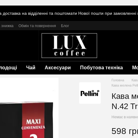
 доставка на відділенні та поштомати Нової пошти при замовленні в
 знижка
Обмін та повернення
Блог
лодощі
Чай
Аксесуари
Побутова техніка
М
Головна
Кав
Кава мелена Pelli
Кава ме
N.42 Tr
Немає в наявн
598 гр