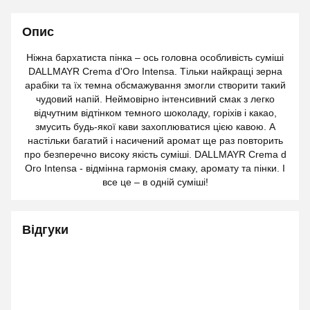
Опис
Ніжна бархатиста пінка – ось головна особливість суміші
DALLMAYR Crema d'Oro Intensa. Тільки найкращі зерна
арабіки та їх темна обсмажування змогли створити такий
чудовий напій. Неймовірно інтенсивний смак з легко
відчутним відтінком темного шоколаду, горіхів і какао,
змусить будь-якої кави захоплюватися цією кавою. А
настільки багатий і насичений аромат ще раз повторить
про безперечно високу якість суміші. DALLMAYR Crema d
Oro Intensa - відмінна гармонія смаку, аромату та пінки. І
все це – в одній суміші!
Відгуки