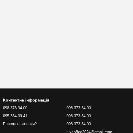
Контактна інформація
098 373-34-00
098 373-34-00
095 334-09-41
098 373-34-00
098 373-34-00
Передзвонити вам?
luxcoffee2024@gmail.com