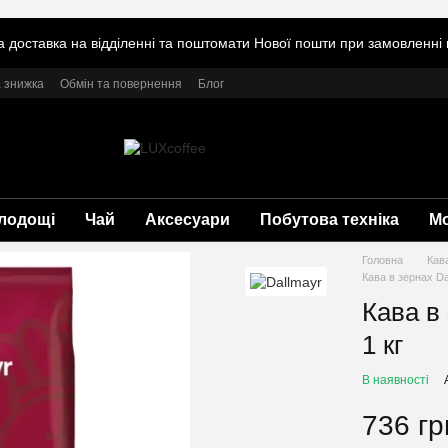
 доставка на відділенні та поштомати Нової пошти при замовленні в
 знижка
Обмін та повернення
Блог
лодощі
Чай
Аксесуари
Побутова техніка
М
Головна
Кав
Кава в зернах Da
Кава в 
1 кг
В наявності
736 гр