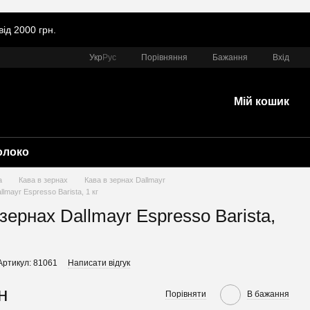
ід 2000 грн.
Порівняння
Укр
Рус
Бажання
Вхід
Мій кошик
олоко
а
Кава в зернах
Кава в зернах Dallmayr
llmayr Espresso Barista, 1 кг
зернах Dallmayr Espresso Barista,
Артикул: 81061
Написати відгук
н
Порівняти
В бажання