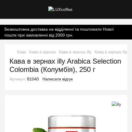
Контент онлайн-магазину.
Безкоштовна доставка на відділенні та поштомати Нової
пошти при замовленні від 2000 грн.
Кава
Кава в зернах
Кава в зернах illy
Кава в зернах illy 
Кава в зернах illy Arabica Selection
Colombia (Колумбія), 250 г
Артикул:
81040
Написати відгук