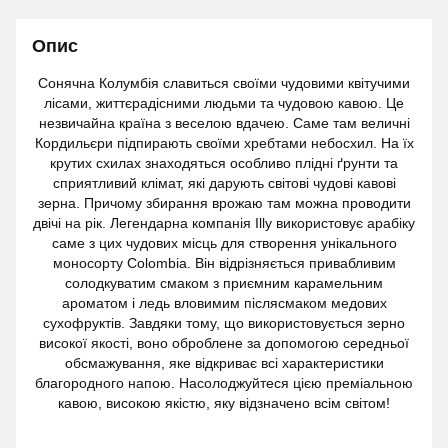
Опис
Сонячна Колумбія славиться своїми чудовими квітучими
лісами, життєрадісними людьми та чудовою кавою. Це
незвичайна країна з веселою вдачею. Саме там величні
Кордильєри підпирають своїми хребтами небосхил. На їх
крутих схилах знаходяться особливо плідні ґрунти та
сприятливий клімат, які дарують світові чудові кавові
зерна. Причому збирання врожаю там можна проводити
двічі на рік. Легендарна компанія Illy використовує арабіку
саме з цих чудових місць для створення унікального
моносорту Colombia. Він відрізняється привабливим
солодкуватим смаком з приємним карамельним
ароматом і ледь вловимим післясмаком медових
сухофруктів. Завдяки тому, що використовується зерно
високої якості, воно оброблене за допомогою середньої
обсмажування, яке відкриває всі характеристики
благородного напою. Насолоджуйтеся цією преміальною
кавою, високою якістю, яку відзначено всім світом!