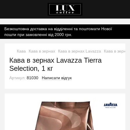
Контент онлайн-магазину.
Безкоштовна доставка на відділенні та поштомати Нової
пошти при замовленні від 2000 грн.
Кава
Кава в зернах
Кава в зернах Lavazza
Кава в зернах 
Кава в зернах Lavazza Tierra
Selection, 1 кг
Артикул:
81030
Написати відгук