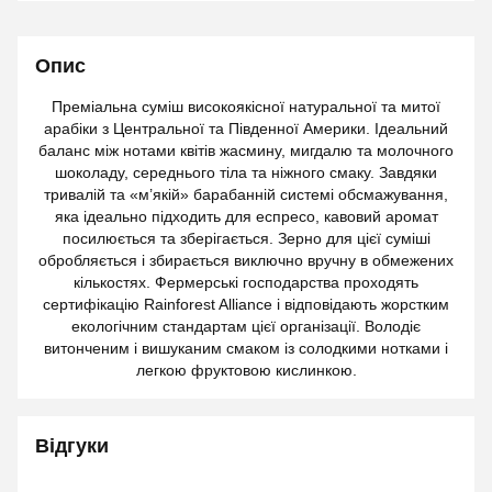
Опис
Преміальна суміш високоякісної натуральної та митої
арабіки з Центральної та Південної Америки. Ідеальний
баланс між нотами квітів жасмину, мигдалю та молочного
шоколаду, середнього тіла та ніжного смаку. Завдяки
тривалій та «м’якій» барабанній системі обсмажування,
яка ідеально підходить для еспресо, кавовий аромат
посилюється та зберігається. Зерно для цієї суміші
обробляється і збирається виключно вручну в обмежених
кількостях. Фермерські господарства проходять
сертифікацію Rainforest Alliance і відповідають жорстким
екологічним стандартам цієї організації. Володіє
витонченим і вишуканим смаком із солодкими нотками і
легкою фруктовою кислинкою.
Відгуки