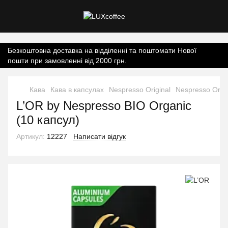
Контент онлайн-магазину.
Безкоштовна доставка на відділенні та поштомати Нової
пошти при замовленні від 2000 грн.
Кава
Кава в капсулах
Nespresso Original
Nespresso Origi
L’OR by Nespresso BIO Organic
(10 капсул)
Артикул:
12227
Написати відгук