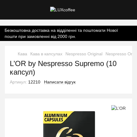
Контент онлайн-магазину.
Безкоштовна доставка на відділенні та поштомати Нової
пошти при замовленні від 2000 грн.
Кава
Кава в капсулах
Nespresso Original
Nespresso Origi
L’OR by Nespresso Supremo (10
капсул)
Артикул:
12210
Написати відгук