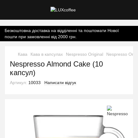
Контент онлайн-магазину.
Безкоштовна доставка на відділенні та поштомати Нової
пошти при замовленні від 2000 грн.
Кава
Кава в капсулах
Nespresso Original
Nespresso Orig
Nespresso Almond Cake (10
капсул)
Артикул:
10033
Написати відгук