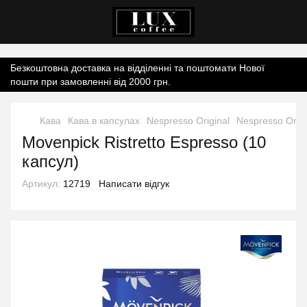
Контент онлайн-магазину.
Безкоштовна доставка на відділенні та поштомати Нової
пошти при замовленні від 2000 грн.
Кава
Кава в капсулах
Nespresso Original
Nespresso Orig
Movenpick Ristretto Espresso (10
капсул)
Артикул:
12719
Написати відгук