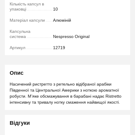
Кількість капсул в
упаковці
10
Матеріал капсули
Алюміній
Капсульна
система
Nespresso Original
Артикул
12719
Опис
Насичений ристретто з ретельно відібраної арабіки
Південної та Центральної Америки з ноткою ароматної
робусти. М’яке обсмажування в барабані надає Ristretto
інтенсивну та тривалу нотку смаження найвищої якості.
Відгуки