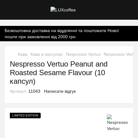
Контент онлайн-магазину.
Безкоштовна доставка на відділенні та поштомати Нової
пошти при замовленні від 2000 грн.
Кава
Кава в капсулах
Nespresso Vertuo
Nespresso Vertu
Nespresso Vertuo Peanut and
Roasted Sesame Flavour (10
капсул)
Артикул:
11043
Написати відгук
LIMITED EDITION