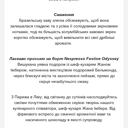
Смаження
Бразильську каву злегка обсмажують, щоб вона
залишалася гладкою та з усіма її солодовими зерновими
нотками, тоді як більшість колумбійських кавових зерен
коротко обсмажують, щоб вивільнити всі свої дрібніші
аромати. ​
Ласкаво просимо на борт Nespresso Festive Odyssey
Вишукана уявна подорож із шеф-кухарем Жаном
Імбером, натхненна мистецтвом подорожей Бельмонда,
через блискучі міста та захоплюючі пейзажі, прямо до
серця незабутнього смаку.
З Парижа в Ліму; від світанку до сутінків насолоджуйтесь
своїми почуттями обмеженою серією творінь нашого
кулінарного співавтора, шеф-кухаря Жана Імбера. Від
фірмового еспресо до смачної ароматної кави та
насиченого шоколаду в якості супроводу.