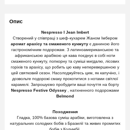
Опис
Nespresso I Jean Imbert
Створений у співпраці з шеф-кухарем Жаном Імбером
аромат арахісу та смаженого кунжуту
є даниною його
гастрономічним подорожам. З латиноамериканською та
африканською арабікою ця кава поєднує в собі ноти
смаженого кунжуту, попкорну та суміші мигдалю, лісових
горіхів та арахісу, що робить цю каву неперевершеною у
цей святковий сезон. Насолоджуйтесь цим, як капучіно, і
дозвольте подорожі смаку прокотитися з нотами світлої
карамелі. Запрошуємо пробудити ваші почуття на борту
Nespresso Festive Odyssey
, натхненного подорожами
Belmond
Походження
Гладка, 100% базова суміш арабіки, виготовлена ​​з
натуральних солодких бобів з Бразилії та живих промитих
бобів з Колумбії.​