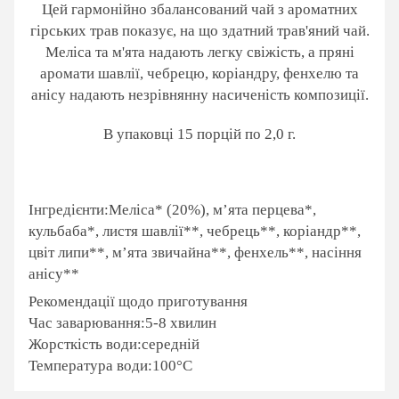
Цей гармонійно збалансований чай з ароматних
гірських трав показує, на що здатний трав'яний чай.
Меліса та м'ята надають легку свіжість, а пряні
аромати шавлії, чебрецю, коріандру, фенхелю та
анісу надають незрівнянну насиченість композиції.
В упаковці 15 порцій по 2,0 г.
Інгредієнти:Меліса* (20%), м’ята перцева*,
кульбаба*, листя шавлії**, чебрець**, коріандр**,
цвіт липи**, м’ята звичайна**, фенхель**, насіння
анісу**
Рекомендації щодо приготування
Час заварювання:5-8 хвилин
Жорсткість води:середній
Температура води:100°C