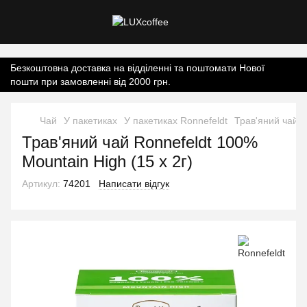
Контент онлайн-магазину.
Безкоштовна доставка на відділенні та поштомати Нової
пошти при замовленні від 2000 грн.
Чай
У пакетиках
У пакетиках Ronnefeldt
Трав'яний чай R
Трав'яний чай Ronnefeldt 100%
Mountain High (15 х 2г)
Артикул:
74201
Написати відгук