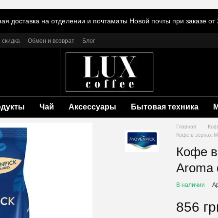
ая доставка на отделении и почтаматы Новой почты при заказе от 
 скидка
Обмен и возврат
Блог
одукты
Чай
Аксессуары
Бытовая техника
Главная
Коф
Кофе в зёрнах Mo
Кофе в
Aroma d
В наличии
А
856 гр