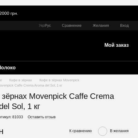
2000 грн.
Сравнение
Укр
Рус
Желания
Вход
Мой заказ
Молоко
е
Кофе в зёрнах
Кофе в зёрнах Movenpick
venpick Caffe Crema Aroma del Sol, 1 кг
 зёрнах Movenpick Caffe Crema
el Sol, 1 кг
ртикул: 81033
Оставить отзыв
н
К сравнению
В желания