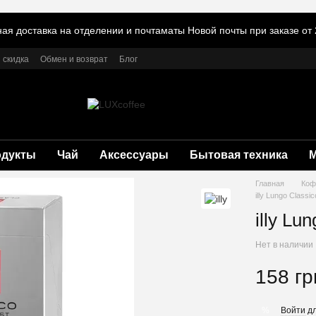
ая доставка на отделении и почтаматы Новой почты при заказе от 
 скидка
Обмен и возврат
Блог
одукты
Чай
Аксессуары
Бытовая техника
Главная
Коф
illy Lungo Classi
illy Lu
Нет в наличии
158 гр
Войти
дл
%