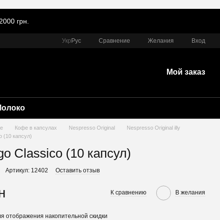
2000 грн.
Сравнение
Укр
Рус
Желания
Вход
Мой заказ
Молоко
е
Кофе в капсулах
Nespresso Original
Nespresso Original illy
co (10 капсул)
ngo Classico (10 капсул)
Артикул: 12402
Оставить отзыв
н
К сравнению
В желания
я отображения накопительной скидки