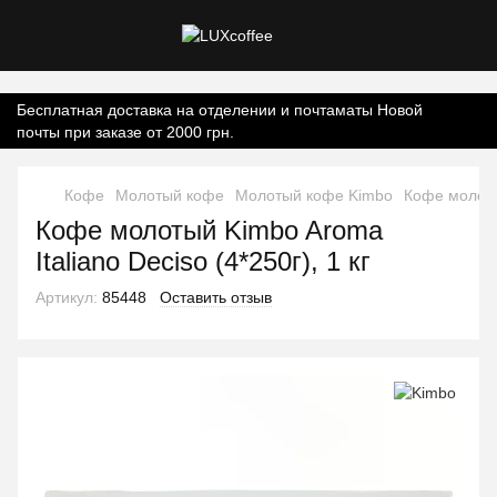
Контент онлайн-магазину.
Бесплатная доставка на отделении и почтаматы Новой
почты при заказе от 2000 грн.
Кофе
Молотый кофе
Молотый кофе Kimbo
Кофе молотый
Кофе молотый Kimbo Aroma
Italiano Deciso (4*250г), 1 кг
Артикул:
85448
Оставить отзыв