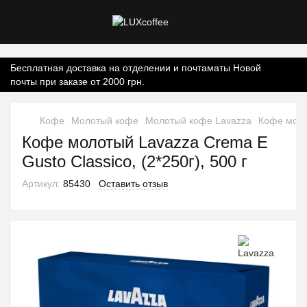
Контент онлайн-магазину.
Бесплатная доставка на отделении и почтаматы Новой
почты при заказе от 2000 грн.
Кофе
Молотый кофе
Молотый кофе Lavazza
Кофе молот
Кофе молотый Lavazza Crema E
Gusto Classico, (2*250г), 500 г
Артикул:
85430
Оставить отзыв