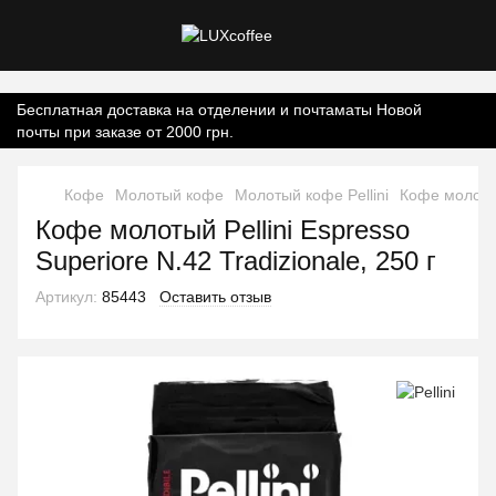
Контент онлайн-магазину.
Бесплатная доставка на отделении и почтаматы Новой
почты при заказе от 2000 грн.
Кофе
Молотый кофе
Молотый кофе Pellini
Кофе молотый 
Кофе молотый Pellini Espresso
Superiore N.42 Tradizionale, 250 г
Артикул:
85443
Оставить отзыв