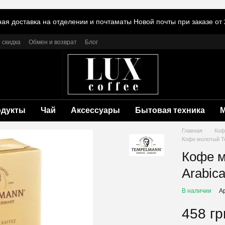
ая доставка на отделении и почтаматы Новой почты при заказе от 
 скидка
Обмен и возврат
Блог
одукты
Чай
Аксессуары
Бытовая техника
Главная
Коф
Кофе молотый Te
Кофе 
Arabica
В наличии
А
458 гр