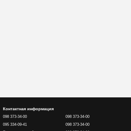
Контактная информация
098 373-34-00
098 373-34-00
095 334-09-41
098 373-34-00