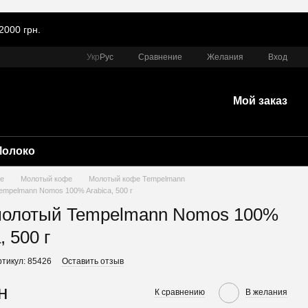
2000 грн.
Сравнение
Укр
Рус
Желания
Вход
Мой заказ
Молоко
е
Молотый кофе
Молотый кофе Tempelmann
mpelmann Nomos 100% Arabica, 500 г
молотый Tempelmann Nomos 100%
, 500 г
ртикул: 85426
Оставить отзыв
н
К сравнению
В желания