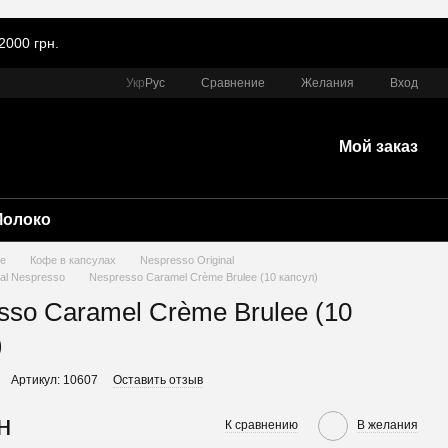
2000 грн.
Сравнение
Укр
Рус
Желания
Вход
Мой заказ
Молоко
е
Кофе в капсулах
Nespresso Original
nal Nespresso
Nespresso Caramel Crème Brulee (10 капсул)
sso Caramel Crème Brulee (10
)
Артикул: 10607
Оставить отзыв
н
К сравнению
В желания