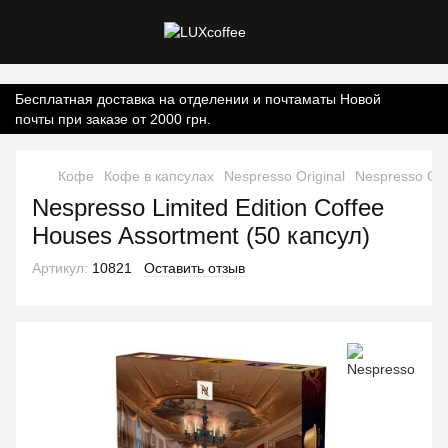
Контент онлайн-магазину.
Бесплатная доставка на отделении и почтаматы Новой
почты при заказе от 2000 грн.
Кофе
Кофе в капсулах
Nespresso Original
Nespresso Ori
Nespresso Limited Edition Coffee
Houses Assortment (50 капсул)
Артикул:
10821
Оставить отзыв