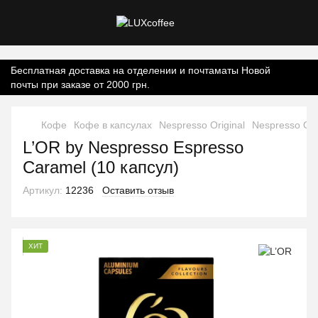
Контент онлайн-магазину.
Бесплатная доставка на отделении и почтаматы Новой
почты при заказе от 2000 грн.
Кофе
Кофе в капсулах
Nespresso Original
Nespresso Ori
L’OR by Nespresso Espresso
Caramel (10 капсул)
Артикул:
12236
Оставить отзыв
ХИТ