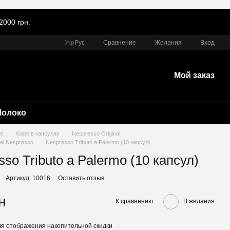
2000 грн.
Сравнение
Укр
Рус
Желания
Вход
Мой заказ
Молоко
е
Кофе в капсулах
Nespresso Original
nal Nespresso
Nespresso Tributo a Palermo (10 капсул)
so Tributo a Palermo (10 капсул)
Артикул: 10016
Оставить отзыв
н
К сравнению
В желания
я отображения накопительной скидки