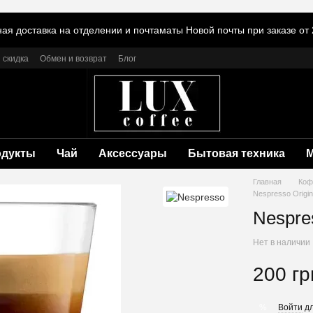
ая доставка на отделении и почтаматы Новой почты при заказе от 
 скидка
Обмен и возврат
Блог
одукты
Чай
Аксессуары
Бытовая техника
Главная
Коф
Nespresso Origi
Nespres
Нет в наличии
200 гр
Войти
дл
%