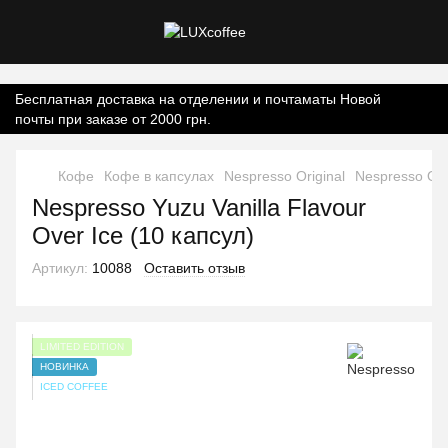
Контент онлайн-магазину.
Бесплатная доставка на отделении и почтаматы Новой
почты при заказе от 2000 грн.
Кофе
Кофе в капсулах
Nespresso Original
Nespresso Ori
Nespresso Yuzu Vanilla Flavour
Over Ice (10 капсул)
Артикул:
10088
Оставить отзыв
LIMITED EDITION
НОВИНКА
ICED COFFEE