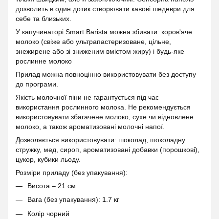
дозволить в один дотик створювати кавові шедеври для
себе та близьких.
У капучинаторі Smart Barista можна збивати: коров'яче
молоко (свіже або ультрапастеризоване, цільне,
знежирене або зі зниженим вмістом жиру) і будь-яке
рослинне молоко
Прилад можна повноцінно використовувати без доступу
до програми.
Якість молочної піни не гарантується під час
використання рослинного молока. Не рекомендується
використовувати збагачене молоко, сухе чи відновлене
молоко, а також ароматизовані молочні напої.
Дозволяється використовувати: шоколад, шоколадну
стружку, мед, сироп, ароматизовані добавки (порошкові),
цукор, кубики льоду.
Розміри приладу (без упакування):
Висота – 21 см
Вага (без упакування): 1.7 кг
Колір чорний