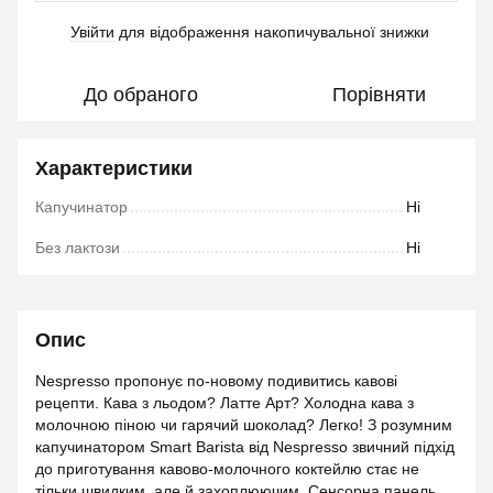
Увійти
для відображення накопичувальної знижки
%
До обраного
Порівняти
Характеристики
Капучинатор
Ні
Без лактози
Ні
Опис
Nespresso пропонує по-новому подивитись кавові
рецепти. Кава з льодом? Латте Арт? Холодна кава з
молочною піною чи гарячий шоколад? Легко! З розумним
капучинатором Smart Barista від Nespresso звичний підхід
до приготування кавово-молочного коктейлю стає не
тільки швидким, але й захоплюючим. Сенсорна панель