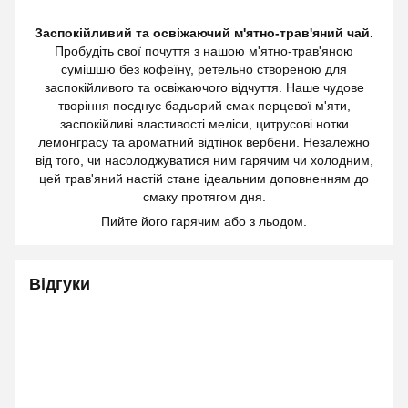
Заспокійливий та освіжаючий м'ятно-трав'яний чай.
Пробудіть свої почуття з нашою м'ятно-трав'яною
сумішшю без кофеїну, ретельно створеною для
заспокійливого та освіжаючого відчуття. Наше чудове
творіння поєднує бадьорий смак перцевої м'яти,
заспокійливі властивості меліси, цитрусові нотки
лемонграсу та ароматний відтінок вербени. Незалежно
від того, чи насолоджуватися ним гарячим чи холодним,
цей трав'яний настій стане ідеальним доповненням до
смаку протягом дня.
Пийте його гарячим або з льодом.
Відгуки