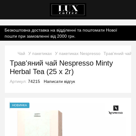
Контент онлайн-магазину.
Безкоштовна доставка на відділенні та поштомати Нової
пошти при замовленні від 2000 грн.
Чай
У пакетиках
У пакетиках Nespresso
Трав'яний чай Ne
Трав'яний чай Nespresso Minty
Herbal Tea (25 х 2г)
Артикул:
74215
Написати відгук
НОВИНКА