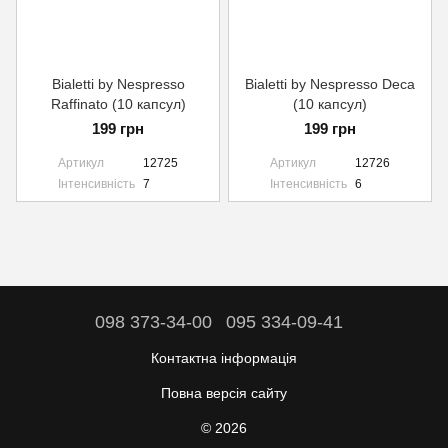
Bialetti by Nespresso
Bialetti by Nespresso Deca
Raffinato (10 капсул)
(10 капсул)
199 грн
199 грн
Артикул
12725
Артикул
12726
Інтенсивність
7
Інтенсивність
6
098 373-34-00
095 334-09-41
Контактна інформація
Повна версія сайту
© 2026