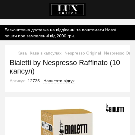
Контент онлайн-магазину.
Безкоштовна доставка на відділенні та поштомати Нової
пошти при замовленні від 2000 грн.
Кава
Кава в капсулах
Nespresso Original
Nespresso Origin
Bialetti by Nespresso Raffinato (10
капсул)
Артикул:
12725
Написати відгук