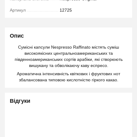
Артикул
12725
Опис
Сумісні капсули Nespresso Raffinato містять суміш
високоякісних центральноамериканських та
південноамериканських сортів арабіки, які створюють
вишукану та обволікаючу каву еспресо.
Ароматична інтенсивність квіткових і фруктових нот
збалансована типовою кислотністю гіркого какао.
Відгуки