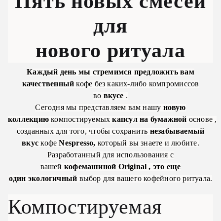
Пять новых смесей
для
нового ритуала
Каждый день мы стремимся предложить вам
качественный
кофе
без каких-либо компромиссов
во
вкусе
.
Сегодня мы представляем вам нашу
новую
коллекцию
компостируемых
капсул
на
бумажной
основе
,
созданных для того, чтобы сохранить
незабываемый
вкус
кофе
Nespresso,
который вы знаете и любите.
Разработанный для использования с
вашей
кофемашиной
Original , это еще
один
экологичный
выбор
для вашего кофейного ритуала.
Компостируемая