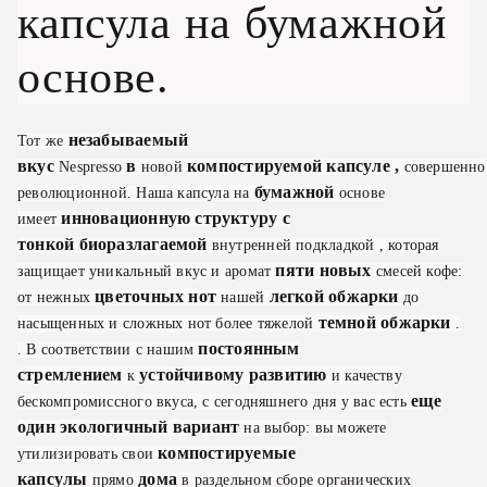
капсула на бумажной
основе.
незабываемый
Тот же
вкус
в
компостируемой
капсуле
,
Nespresso
новой
совершенно
бумажной
революционной.
Наша капсула на
основе
инновационную
структуру с
имеет
тонкой
биоразлагаемой
внутренней подкладкой
, которая
пяти новых
защищает уникальный вкус и аромат
смесей кофе:
цветочных
нот
легкой
обжарки
от нежных
нашей
до
темной
обжарки
насыщенных и сложных нот
более тяжелой
.
постоянным
.
В соответствии с нашим
стремлением
устойчивому развитию
к
и качеству
еще
бескомпромиссного вкуса, с сегодняшнего дня у вас есть
один экологичный вариант
на выбор: вы можете
компостируемые
утилизировать свои
капсулы
дома
прямо
в раздельном сборе органических