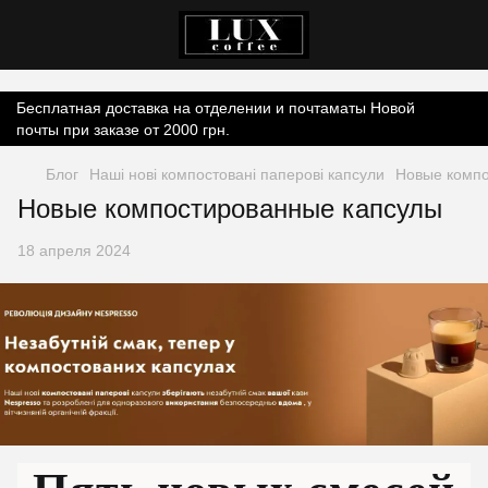
Контент онлайн-магазину.
Бесплатная доставка на отделении и почтаматы Новой
почты при заказе от 2000 грн.
Блог
Наші нові компостовані паперові капсули
Новые компо
Новые компостированные капсулы
18 апреля 2024