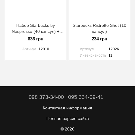
Набор Starbucks by
Starbucks Ristretto Shot (10
Nespresso (40 капсул) +
капсул)
кружка
636 грн
234 грн
Артикул
12010
Артикул
12026
Интенсивность
11
098 373-34-00
095 334-09-41
Контактная информация
Полная версия сайта
© 2026